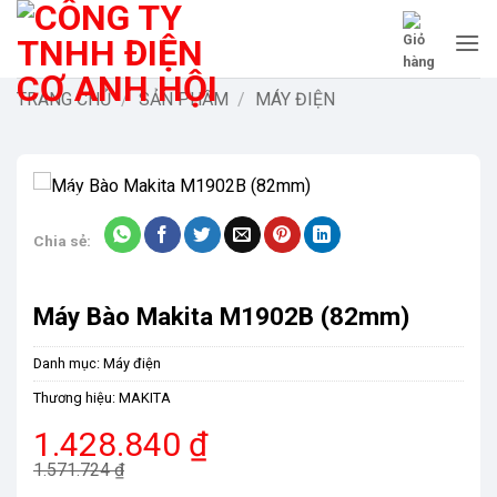
Bỏ
qua
nội
dung
TRANG CHỦ
/
SẢN PHẨM
/
MÁY ĐIỆN
-9%
Chia sẻ:
Máy Bào Makita M1902B (82mm)
Danh mục:
Máy điện
Thương hiệu:
MAKITA
Giá
Giá
1.428.840
₫
gốc
hiện
1.571.724
₫