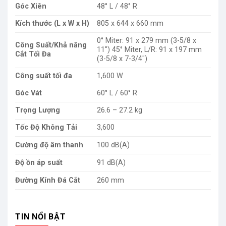
Góc Xiên
48° L / 48° R
Kích thước (L x W x H)
805 x 644 x 660 mm
0° Miter: 91 x 279 mm (3-5/8 x
Công Suất/Khả năng
11″) 45° Miter, L/R: 91 x 197 mm
Cắt Tối Đa
(3-5/8 x 7-3/4″)
Công suất tối đa
1,600 W
Góc Vát
60° L / 60° R
Trọng Lượng
26.6 – 27.2 kg
Tốc Độ Không Tải
3,600
Cường độ âm thanh
100 dB(A)
Độ ồn áp suất
91 dB(A)
Đường Kính Đá Cắt
260 mm
TIN NỔI BẬT