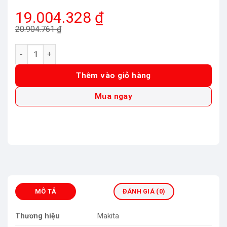
Giá
Giá
19.004.328
₫
gốc
hiện
20.904.761
₫
là:
tại
Máy cưa đa góc trượt dùng pin Makita LS004GZ (260MM/AWS
20.904.761 ₫.
là:
19.004.328 ₫.
Thêm vào giỏ hàng
Mua ngay
MÔ TẢ
ĐÁNH GIÁ (0)
Thương hiệu
Makita