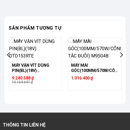
SẢN PHẨM TƯƠNG TỰ
-9%
MÁY VẶN VÍT DÙNG
MÁY MÀI
PIN(BL)(18V)
GÓC(100MM/570W/CÔN
DTD153RTE
G TẮC ĐUÔI) M9504B
Giá
Giá
9.240.588
₫
1.016.400
₫
gốc
hiện
10.164.647
₫
là:
tại
10.164.647 ₫.
là:
9.240.588 ₫.
THÔNG TIN LIÊN HỆ