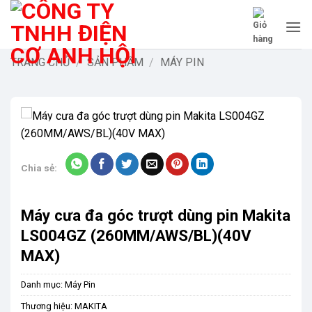
Bỏ
qua
nội
dung
TRANG CHỦ
/
SẢN PHẨM
/
MÁY PIN
-9%
Chia sẻ:
Máy cưa đa góc trượt dùng pin Makita
LS004GZ (260MM/AWS/BL)(40V
MAX)
Danh mục:
Máy Pin
Thương hiệu:
MAKITA