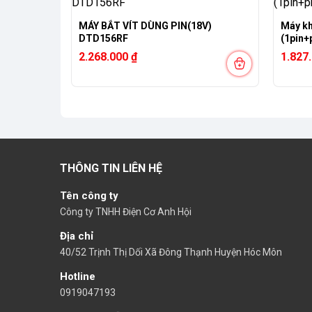
BL)(18V)
MÁY BẮT VÍT DÙNG PIN(18V)
Máy kh
DTD156RF
(1pin
2.268.000
₫
1.827
THÔNG TIN LIÊN HỆ
Tên công ty
Công ty TNHH Điện Cơ Anh Hội
Địa chỉ
40/52 Trịnh Thị Dối Xã Đông Thạnh Huyện Hóc Môn
Hotline
0919047193