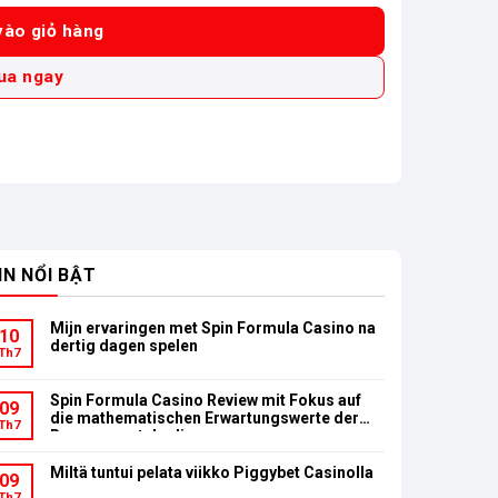
ào giỏ hàng
ua ngay
IN NỔI BẬT
Mijn ervaringen met Spin Formula Casino na
10
dertig dagen spelen
Th7
Spin Formula Casino Review mit Fokus auf
09
die mathematischen Erwartungswerte der
Th7
Bonusumsatzbedingungen
Miltä tuntui pelata viikko Piggybet Casinolla
09
Th7