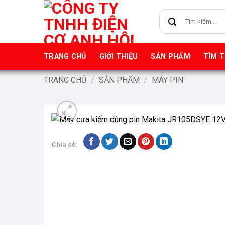
Bỏ
Tìm
qua
kiếm:
nội
dung
TRANG CHỦ
GIỚI THIỆU
SẢN PHẨM
TÌM 
TRANG CHỦ
/
SẢN PHẨM
/
MÁY PIN
-9%
Chia sẻ: