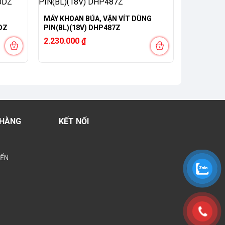
MÁY KHOAN BÚA, VẶN VÍT DÙNG
DZ
PIN(BL)(18V) DHP487Z
2.230.000
₫
 HÀNG
KẾT NỐI
YỂN