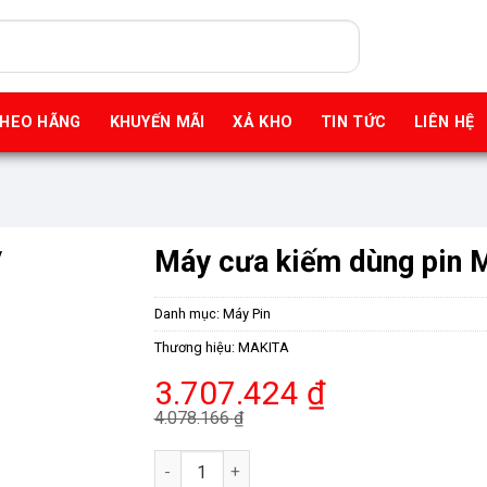
THEO HÃNG
KHUYẾN MÃI
XẢ KHO
TIN TỨC
LIÊN HỆ
Máy cưa kiếm dùng pin
Danh mục:
Máy Pin
Thương hiệu:
MAKITA
Giá
Giá
3.707.424
₫
gốc
hiện
4.078.166
₫
là:
tại
Máy cưa kiếm dùng pin Makita JR105DSYE 1