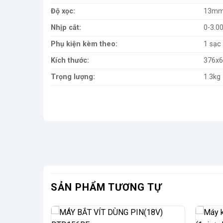
Độ xọc:
13mm 
Nhịp cắt:
0-3.00
Phụ kiện kèm theo:
1 sạc
Kích thước:
376x
Trọng lượng:
1.3kg
SẢN PHẨM TƯƠNG TỰ