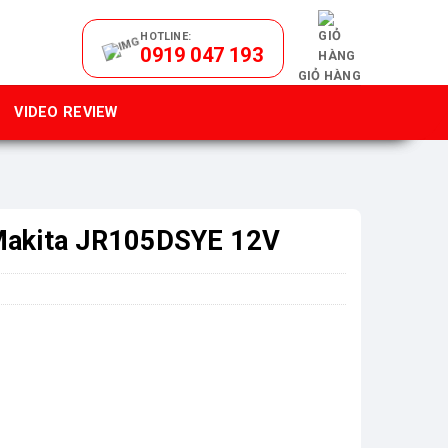
HOTLINE:
0919 047 193
GIỎ HÀNG
VIDEO REVIEW
 Makita JR105DSYE 12V
2V số lượng