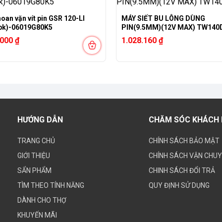
oan vặn vít pin GSR 120-LI
MÁY SIẾT BU LÔNG DÙNG
+pk)-06019G80K5
PIN(9.5MM)(12V MAX) TW140
.000
₫
1.028.160
₫
HƯỚNG DẪN
CHĂM SÓC KHÁCH
TRANG CHỦ
CHÍNH SÁCH BẢO MẬT
GIỚI THIỆU
CHÍNH SÁCH VẬN CHU
SẨN PHẨM
CHINH SÁCH ĐỔI TRẢ
TÌM THEO TÍNH NĂNG
QUY ĐỊNH SỬ DỤNG
DÀNH CHO THỢ
KHUYẾN MÃI