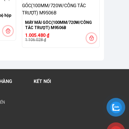
-9%
bộ hộp
MÁY MÀI GÓC(100MM/720W/CÔNG
TẮC TRƯỢT) M9506B
Giá
Giá
1.005.480
₫
gốc
hiện
1.106.028
₫
là:
tại
1.106.028 ₫.
là:
1.005.480 ₫.
 HÀNG
KẾT NỐI
YỂN