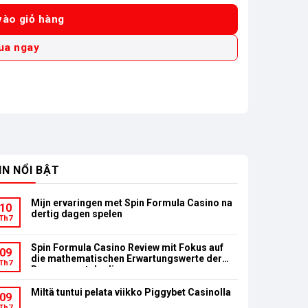
ào giỏ hàng
ua ngay
IN NỔI BẬT
Mijn ervaringen met Spin Formula Casino na
10
dertig dagen spelen
Th7
Spin Formula Casino Review mit Fokus auf
09
die mathematischen Erwartungswerte der
Th7
Bonusumsatzbedingungen
Miltä tuntui pelata viikko Piggybet Casinolla
09
Th7