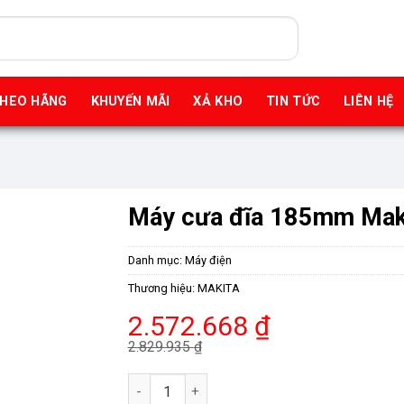
THEO HÃNG
KHUYẾN MÃI
XẢ KHO
TIN TỨC
LIÊN HỆ
Máy cưa đĩa 185mm Mak
Danh mục:
Máy điện
Thương hiệu:
MAKITA
Giá
Giá
2.572.668
₫
gốc
hiện
2.829.935
₫
là:
tại
Máy cưa đĩa 185mm Makita HS7010 số lượng