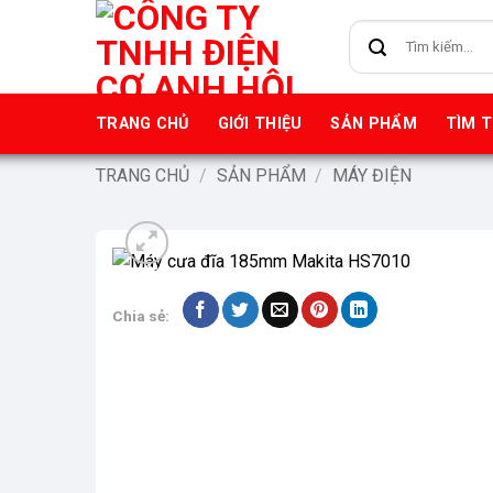
Bỏ
Tìm
qua
kiếm:
nội
dung
TRANG CHỦ
GIỚI THIỆU
SẢN PHẨM
TÌM 
TRANG CHỦ
/
SẢN PHẨM
/
MÁY ĐIỆN
-9%
Chia sẻ: