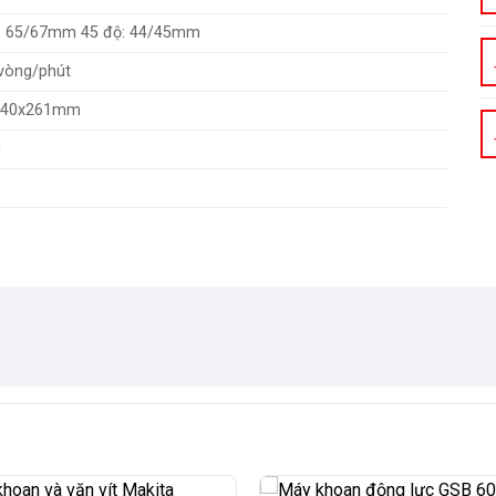
: 65/67mm 45 độ: 44/45mm
vòng/phút
240x261mm
g