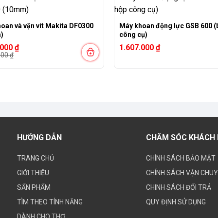
oan và vặn vít Makita DF0300
Máy khoan động lực GSB 600 (
)
công cụ)
.000
₫
1.607.000
₫
000
₫
000 ₫.
000 ₫.
HƯỚNG DẪN
CHĂM SÓC KHÁCH
TRANG CHỦ
CHÍNH SÁCH BẢO MẬT
GIỚI THIỆU
CHÍNH SÁCH VẬN CHU
SẨN PHẨM
CHINH SÁCH ĐỔI TRẢ
TÌM THEO TÍNH NĂNG
QUY ĐỊNH SỬ DỤNG
DÀNH CHO THỢ