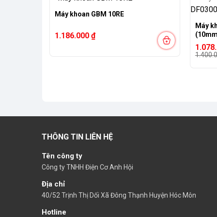
-23%
Máy khoan GBM 10RE
 GSB 550 F
Máy kh
(10mm
1.186.000
₫
Giá
Giá
1.078
gốc
hiện
1.400.
là:
tại
1.400.
là:
1.078.
THÔNG TIN LIÊN HỆ
Tên công ty
Công ty TNHH Điện Cơ Anh Hội
Địa chỉ
40/52 Trịnh Thị Dối Xã Đông Thạnh Huyện Hóc Môn
Hotline