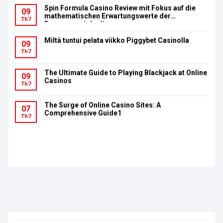
Spin Formula Casino Review mit Fokus auf die
09
mathematischen Erwartungswerte der
Th7
Bonusumsatzbedingungen
Miltä tuntui pelata viikko Piggybet Casinolla
09
Th7
The Ultimate Guide to Playing Blackjack at Online
09
Casinos
Th7
The Surge of Online Casino Sites: A
07
Comprehensive Guide1
Th7