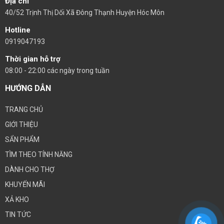
Địa chỉ
40/52 Trịnh Thị Dối Xã Đông Thạnh Huyện Hóc Môn
Hotline
0919047193
Thời gian hỗ trợ
08:00 - 22:00 các ngày trong tuần
HƯỚNG DẪN
TRANG CHỦ
GIỚI THIỆU
SẨN PHẨM
TÌM THEO TÍNH NĂNG
DÀNH CHO THỢ
KHUYẾN MÃI
XẢ KHO
TIN TỨC