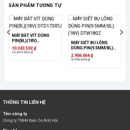
SẢN PHẨM TƯƠNG TỰ
-9%
-9%
MÁY BẮT VÍT DÙNG
PIN(BL)(18V)
MÁY SIẾT BU LÔNG
DTD173RTJ
Giá
Giá
DÙNG PIN(9.5MM/BL)
10.343.592
₫
gốc
hiện
11.377.951
₫
(18V) DTW180Z
Giá
Giá
2.906.064
₫
là:
tại
gốc
hiện
3.196.670
₫
11.377.951 ₫.
là:
là:
tại
10.343.592 ₫.
3.196.670 ₫.
là:
2.906.064 ₫.
THÔNG TIN LIÊN HỆ
Tên công ty
Công ty TNHH Điện Cơ Anh Hội