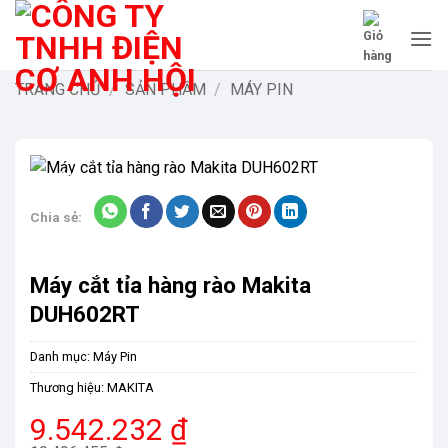
Bỏ
qua
nội
dung
TRANG CHỦ
/
SẢN PHẨM
/
MÁY PIN
-9%
Chia sẻ:
Máy cắt tỉa hàng rào Makita
DUH602RT
Danh mục:
Máy Pin
Thương hiệu:
MAKITA
Giá
Giá
9.542.232
₫