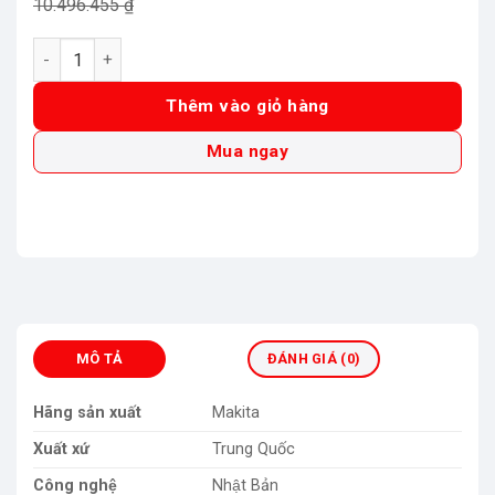
gốc
hiện
10.496.455
₫
là:
tại
Máy cắt tỉa hàng rào Makita DUH602RT số lượng
10.496.455 ₫.
là:
9.542.232 ₫.
Thêm vào giỏ hàng
Mua ngay
MÔ TẢ
ĐÁNH GIÁ (0)
Hãng sản xuất
Makita
Xuất xứ
Trung Quốc
Công nghệ
Nhật Bản