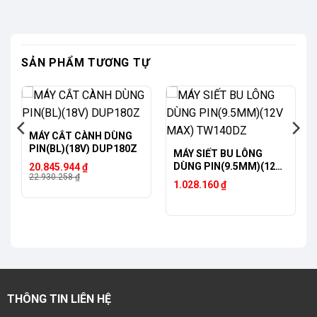
SẢN PHẨM TƯƠNG TỰ
-9%
MÁY CẮT CÀNH DÙNG
PIN(BL)(18V) DUP180Z
MÁY SIẾT BU LÔNG
Giá
Giá
DÙNG PIN(9.5MM)(12V
20.845.944
₫
gốc
hiện
22.930.258
₫
MAX) TW140DZ
1.028.160
₫
là:
tại
22.930.258 ₫.
là:
20.845.944 ₫.
THÔNG TIN LIÊN HỆ