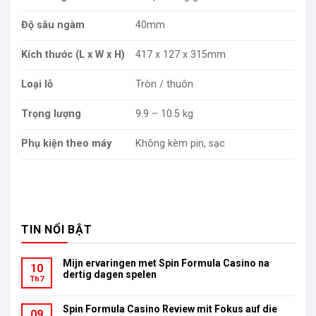
Độ sâu ngàm
40mm
Kích thước (L x W x H)
417 x 127 x 315mm
Loại lỗ
Tròn / thuôn
Trọng lượng
9.9 – 10.5 kg
Phụ kiện theo máy
Không kèm pin, sạc
TIN NỔI BẬT
Mijn ervaringen met Spin Formula Casino na
10
dertig dagen spelen
Th7
Spin Formula Casino Review mit Fokus auf die
09