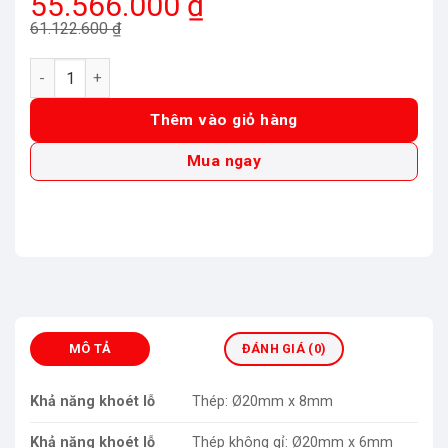
Giá
Giá
55.566.000
₫
gốc
hiện
61.122.600
₫
là:
tại
Máy đột lỗ thủy lực dùng pin Makita DPP200ZK (18V) số lượn
61.122.600 ₫.
là:
55.566.000 ₫.
Thêm vào giỏ hàng
Mua ngay
MÔ TẢ
ĐÁNH GIÁ (0)
Khả năng khoét lỗ
Thép: Ø20mm x 8mm
Khả năng khoét lỗ
Thép không gỉ: Ø20mm x 6mm