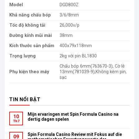
Model
DGD800Z
Khả năng chấu bóp
3/6/8mm
Tốc độ không tải
26,000v/p
Đường kính mũi mài
38mm
Kích thước sản phẩm
400x79x118mm
Trọng lượng
2kg với pin BL1830
Chấu bóp 6mm(763670-3), Cờ lê
Phụ kiện theo máy
13mm(781039-9),Không kèm pin,
sạc
TIN NỔI BẬT
Mijn ervaringen met Spin Formula Casino na
10
dertig dagen spelen
Th7
Spin Formula Casino Review mit Fokus auf die
09