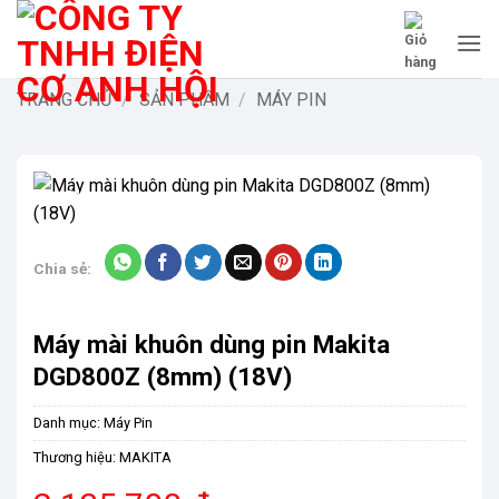
Bỏ
qua
nội
dung
TRANG CHỦ
/
SẢN PHẨM
/
MÁY PIN
-9%
Chia sẻ:
Máy mài khuôn dùng pin Makita
DGD800Z (8mm) (18V)
Danh mục:
Máy Pin
Thương hiệu:
MAKITA