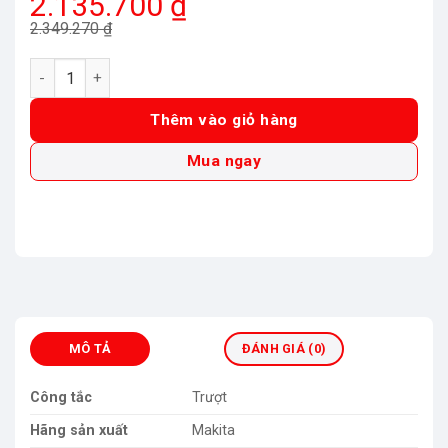
Giá
Giá
2.135.700
₫
gốc
hiện
2.349.270
₫
là:
tại
Máy mài khuôn dùng pin Makita DGD800Z (8mm) (18V) số lư
2.349.270 ₫.
là:
2.135.700 ₫.
Thêm vào giỏ hàng
Mua ngay
MÔ TẢ
ĐÁNH GIÁ (0)
Công tắc
Trượt
Hãng sản xuất
Makita