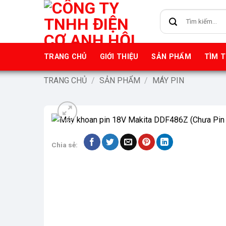
Bỏ
Tìm
qua
kiếm:
nội
dung
TRANG CHỦ
GIỚI THIỆU
SẢN PHẨM
TÌM 
TRANG CHỦ
/
SẢN PHẨM
/
MÁY PIN
-9%
Chia sẻ: