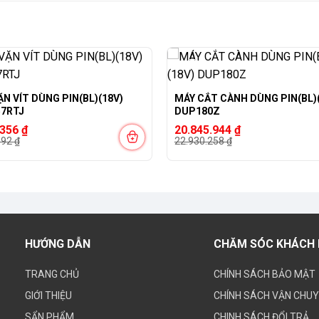
-9%
N VÍT DÙNG PIN(BL)(18V)
MÁY CẮT CÀNH DÙNG PIN(BL)
7RTJ
DUP180Z
Giá
Giá
.356
₫
20.845.944
₫
gốc
hiện
492
₫
22.930.258
₫
là:
tại
492 ₫.
22.930.258 ₫.
là:
356 ₫.
20.845.944 ₫.
HƯỚNG DẪN
CHĂM SÓC KHÁCH
TRANG CHỦ
CHÍNH SÁCH BẢO MẬT
GIỚI THIỆU
CHÍNH SÁCH VẬN CHU
SẨN PHẨM
CHINH SÁCH ĐỔI TRẢ