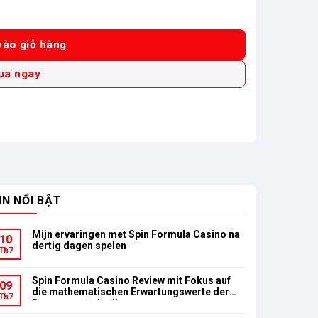
n & Sạc) số lượng
ào giỏ hàng
ua ngay
IN NỔI BẬT
Mijn ervaringen met Spin Formula Casino na
10
dertig dagen spelen
Th7
Spin Formula Casino Review mit Fokus auf
09
die mathematischen Erwartungswerte der
Th7
Bonusumsatzbedingungen