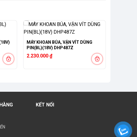
(18V)
MÁY KHOAN BÚA, VẶN VÍT DÙNG
PIN(BL)(18V) DHP487Z
2.230.000
₫
 HÀNG
KẾT NỐI
YỂN