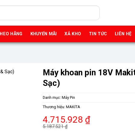
THEO HÃNG
KHUYẾN MÃI
XẢ KHO
TIN TỨC
LIÊN HỆ
Máy khoan pin 18V Maki
Sạc)
Danh mục:
Máy Pin
Thương hiệu:
MAKITA
Giá
Giá
4.715.928
₫
gốc
hiện
5.187.521
₫