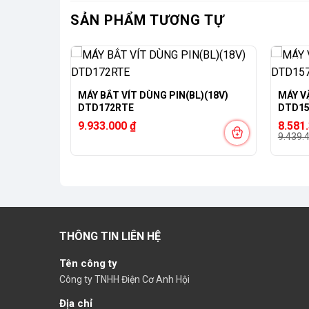
SẢN PHẨM TƯƠNG TỰ
-9%
MÁY BẮT VÍT DÙNG PIN(BL)(18V)
MÁY VẶ
W140DZ
DTD172RTE
DTD15
Giá
Giá
9.933.000
₫
8.581
gốc
hiện
9.439.
là:
tại
9.439.
là:
8.581.
THÔNG TIN LIÊN HỆ
Tên công ty
Công ty TNHH Điện Cơ Anh Hội
Địa chỉ